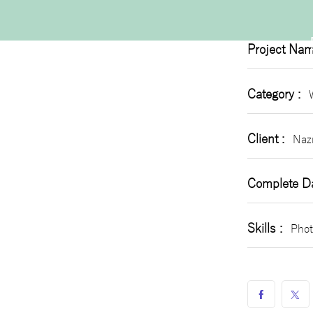
Project 
Project Nam
Category :
Client :
Nazr
Complete Da
Skills :
Phot