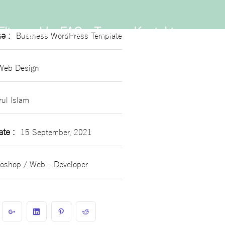
Information
Elterngeld
FAQ
Team
Kontakt
e :
Business WordPress Template
Web Design
ul Islam
te :
15 September, 2021
oshop / Web - Developer