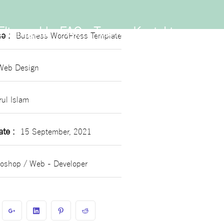
Information
Elterngeld
FAQ
Team
Kontakt
e :
Business WordPress Template
Web Design
ul Islam
te :
15 September, 2021
oshop / Web - Developer