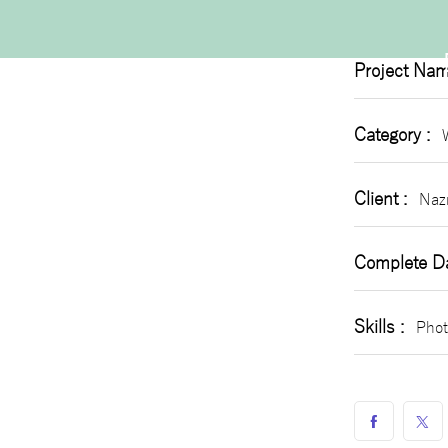
Project 
Project Nam
Category :
Client :
Nazr
Complete Da
Skills :
Phot