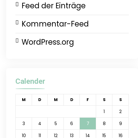
Feed der Einträge
Kommentar-Feed
WordPress.org
Calender
M
D
M
D
F
S
S
1
2
3
4
5
6
7
8
9
10
11
12
13
14
15
16