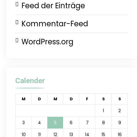
Feed der Einträge
Kommentar-Feed
WordPress.org
Calender
M
D
M
D
F
S
S
1
2
3
4
5
6
7
8
9
10
11
12
13
14
15
16